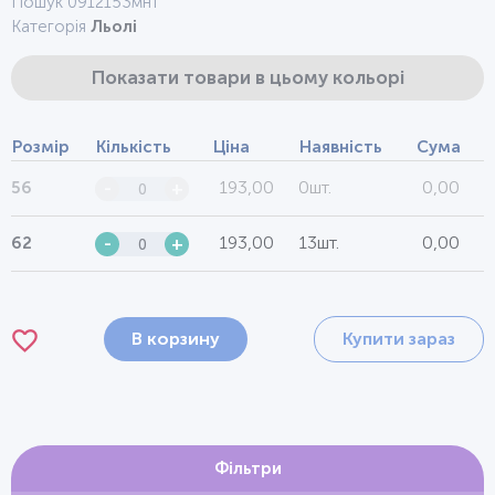
Пошук 0912153мнт
Категорія
Льолі
Показати товари в цьому кольорі
Розмір
Кількість
Ціна
Наявність
Сума
193,00
0шт.
0,00
56
-
+
193,00
13шт.
0,00
62
-
+
В корзину
Купити зараз
Фільтри