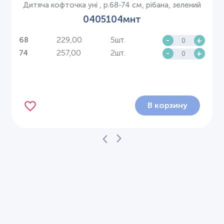
Дитяча кофточка уні , р.68-74 см, рібана, зелений
0405104мнт
229,00
5шт.
-
+
68
257,00
2шт.
-
+
74
В корзину