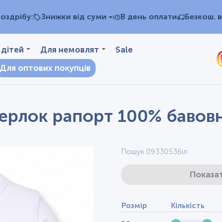
оздрібу:
Знижки від суми
В день оплати
Безкош. в
 дітей
Для немовлят
Sale
Для оптових покупців
терлок рапорт 100% бавовн
Пошук 0933053біл
Показат
Розмір
Кількість