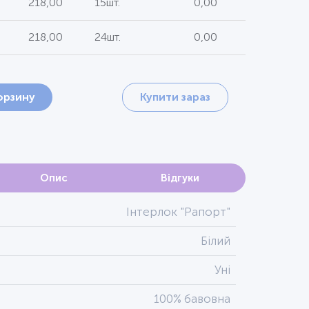
218,00
15шт.
0,00
218,00
24шт.
0,00
орзину
Купити зараз
Опис
Відгуки
Інтерлок "Рапорт"
Білий
Уні
100% бавовна