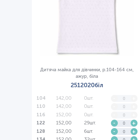
Дитяча майка для дівчинки, р.104-164 см,
ажур, біла
2512020біл
142,00
0шт.
-
+
104
142,00
0шт.
-
+
110
152,00
0шт.
-
+
116
152,00
29шт.
-
+
122
152,00
6шт.
-
+
128
152,00
32шт.
-
+
134