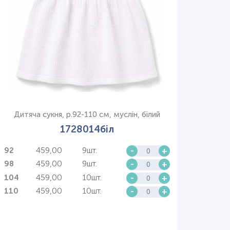
Дитяча сукня, р.92-110 см, муслін, білий
1728014біл
459,00
9шт.
-
+
92
459,00
9шт.
-
+
98
459,00
10шт.
-
+
104
459,00
10шт.
-
+
110