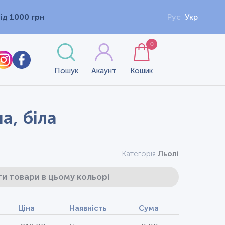
ід 1000 грн
Рус
Укр
0
Пошук
Акаунт
Кошик
а, біла
Категорія
Льолі
и товари в цьому кольорі
Ціна
Наявність
Сума