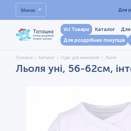
Меню
Для р
Усі Товари
Каталог
Для
Для роздрібних покупців
Головна
Каталог
Одяг для немовлят
Льолі
Льоля уні, 56-62см, ін