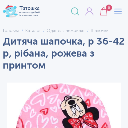
0
Головна
Каталог
Одяг для немовлят
Шапочки
Дитяча шапочка, р 36-42
р, рібана, рожева з
принтом