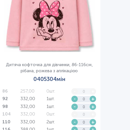
Дитяча кофточка для дівчинки, 86-116см,
рібана, рожева з аплікацією
0405304мін
257,00
0шт.
-
+
86
332,00
1шт.
-
+
92
332,00
1шт.
-
+
98
332,00
0шт.
-
+
104
332,00
2шт.
-
+
110
388,00
1шт.
-
+
116