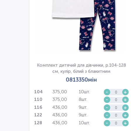
Комплект дитячий для дівчинки, р.104-128
см, кулір, білий з блакитним
0813350мін
375,00
10шт.
-
+
104
375,00
8шт.
-
+
110
436,00
9шт.
-
+
116
436,00
9шт.
-
+
122
436,00
10шт.
-
+
128