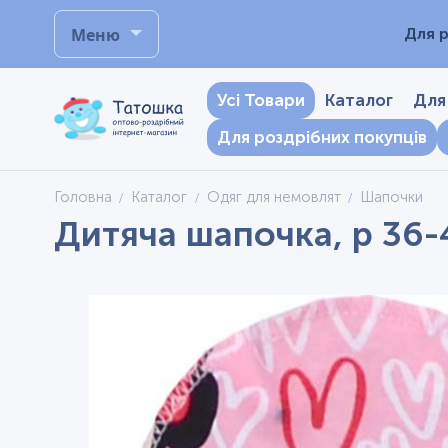
Меню
Для р
Усі Товари
Каталог
Для
Для роздрібних покупців
Головна
Каталог
Одяг для немовлят
Шапочки
Дитяча шапочка, р 36-