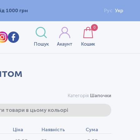
ід 1000 грн
Рус
Укр
0
Пошук
Акаунт
Кошик
интом
Категорія
Шапочки
и товари в цьому кольорі
Ціна
Наявність
Сума