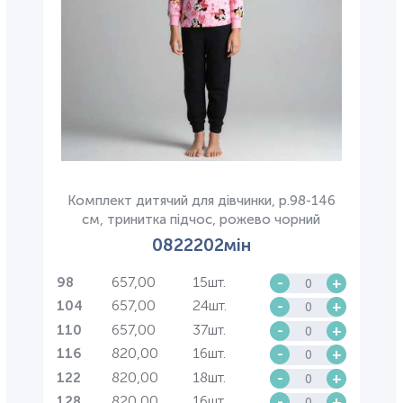
Комплект дитячий для дівчинки, р.98-146
см, тринитка підчос, рожево чорний
0822202мін
657,00
15шт.
-
+
98
657,00
24шт.
-
+
104
657,00
37шт.
-
+
110
820,00
16шт.
-
+
116
820,00
18шт.
-
+
122
820,00
16шт.
-
+
128