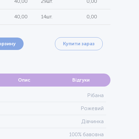
40,00
29шт.
0,00
40,00
14шт.
0,00
орзину
Купити зараз
Опис
Відгуки
Рібана
Рожевий
Дівчинка
100% бавовна