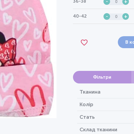
36-38
-
+
40-42
-
+
В к
Фільтри
Тканина
Колір
Стать
Склад тканини