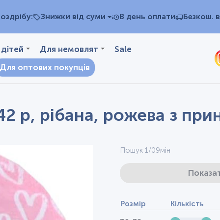
оздрібу:
Знижки від суми
В день оплати
Безкош. в
 дітей
Для немовлят
Sale
Для оптових покупців
42 р, рібана, рожева з пр
Пошук 1/09мін
Показат
Розмір
Кількість