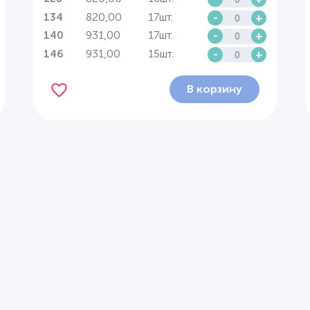
820,00
17шт.
-
+
134
931,00
17шт.
-
+
140
931,00
15шт.
-
+
146
В корзину