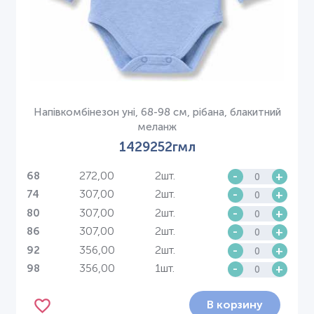
Напівкомбінезон уні, 68-98 см, рібана, блакитний
меланж
1429252гмл
272,00
2шт.
-
+
68
307,00
2шт.
-
+
74
307,00
2шт.
-
+
80
307,00
2шт.
-
+
86
356,00
2шт.
-
+
92
356,00
1шт.
-
+
98
В корзину