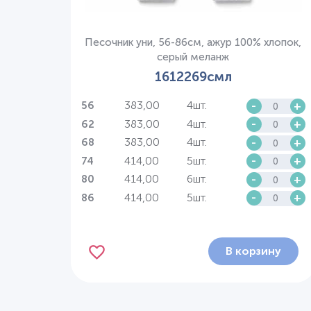
Песочник уни, 56-86см, ажур 100% хлопок,
серый меланж
1612269смл
383,00
4шт.
-
+
56
383,00
4шт.
-
+
62
383,00
4шт.
-
+
68
414,00
5шт.
-
+
74
414,00
6шт.
-
+
80
414,00
5шт.
-
+
86
В корзину