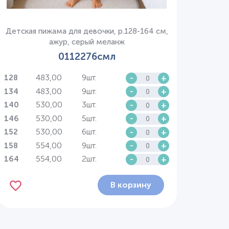
Детская пижама для девочки, р.128-164 см,
ажур, серый меланж
0112276смл
483,00
9шт.
-
+
128
483,00
9шт.
-
+
134
530,00
3шт.
-
+
140
530,00
5шт.
-
+
146
530,00
6шт.
-
+
152
554,00
9шт.
-
+
158
554,00
2шт.
-
+
164
В корзину