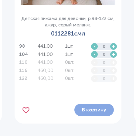
Детская пижама для девочки, р.98-122 см,
ажур, серый меланж.
0112281смл
441,00
1шт.
-
+
98
441,00
1шт.
-
+
104
441,00
0шт.
-
+
110
460,00
0шт.
-
+
116
460,00
0шт.
-
+
122
В корзину