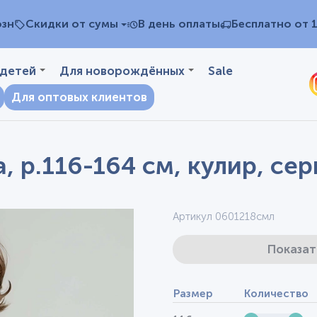
озн
Скидки от сумы
В день оплаты
Бесплатно от 
 детей
Для новорождённых
Sale
Для оптовых клиентов
, р.116-164 см, кулир, се
Артикул 0601218смл
Показат
Размер
Количество