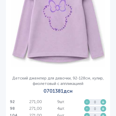
Детский джемпер для девочки, 92-128см, кулир,
фиолетовый с аппликацией
0701381дсн
271,00
9шт.
-
+
92
271,00
4шт.
-
+
98
271,00
6шт.
-
+
104