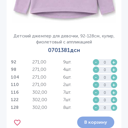
Детский джемпер для девочки, 92-128см, кулир,
фиолетовый с аппликацией
0701381дсн
271,00
9шт.
-
+
92
271,00
4шт.
-
+
98
271,00
6шт.
-
+
104
271,00
2шт.
-
+
110
302,00
7шт.
-
+
116
302,00
7шт.
-
+
122
302,00
8шт.
-
+
128
В корзину