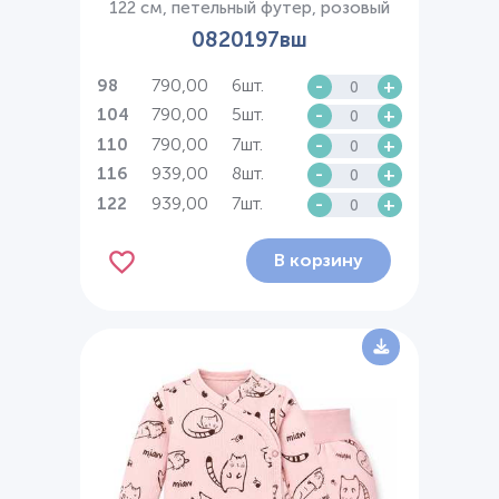
122 см, петельный футер, розовый
0820197вш
790,00
6шт.
-
+
98
790,00
5шт.
-
+
104
790,00
7шт.
-
+
110
939,00
8шт.
-
+
116
939,00
7шт.
-
+
122
В корзину