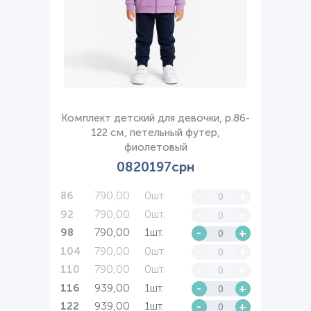
Комплект детский для девочки, р.86-
122 см, петельный футер,
фиолетовый
0820197срн
790,00
0шт.
-
+
86
790,00
0шт.
-
+
92
790,00
1шт.
-
+
98
790,00
0шт.
-
+
104
790,00
0шт.
-
+
110
939,00
1шт.
-
+
116
939,00
1шт.
-
+
122