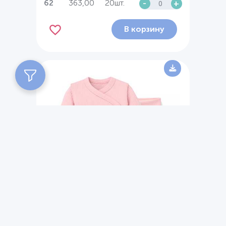
363,00
20шт.
-
+
62
В корзину
Комплект детский для девочки, р.56-