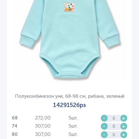
Полукомбинезон уни, 68-98 см, рибана, зеленый
1429152брз
272,00
5шт.
-
+
68
307,00
5шт.
-
+
74
307,00
5шт.
-
+
80