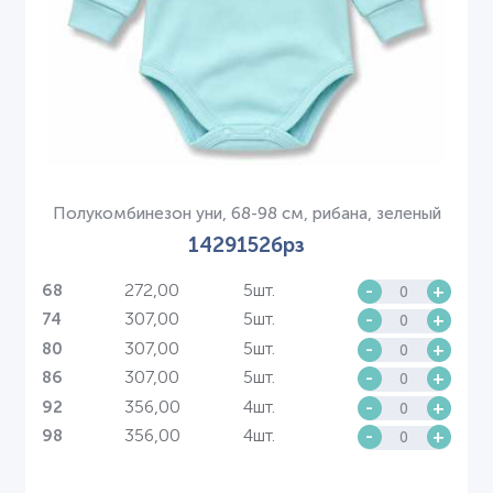
Полукомбинезон уни, 68-98 см, рибана, зеленый
1429152брз
272,00
5шт.
-
+
68
307,00
5шт.
-
+
74
307,00
5шт.
-
+
80
307,00
5шт.
-
+
86
356,00
4шт.
-
+
92
356,00
4шт.
-
+
98