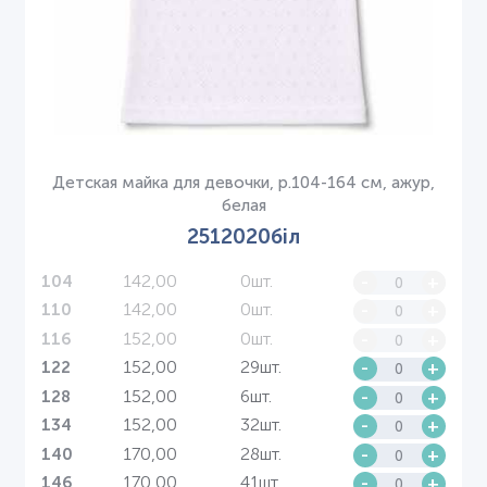
Детская майка для девочки, р.104-164 см, ажур,
белая
2512020біл
142,00
0шт.
-
+
104
142,00
0шт.
-
+
110
152,00
0шт.
-
+
116
152,00
29шт.
-
+
122
152,00
6шт.
-
+
128
152,00
32шт.
-
+
134
170,00
28шт.
-
+
140
170,00
41шт.
-
+
146