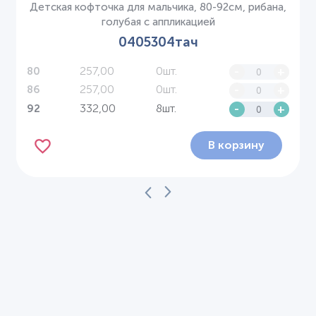
Детская кофточка для мальчика, 80-92см, рибана,
голубая с аппликацией
0405304тач
257,00
0шт.
-
+
80
257,00
0шт.
-
+
86
332,00
8шт.
-
+
92
В корзину