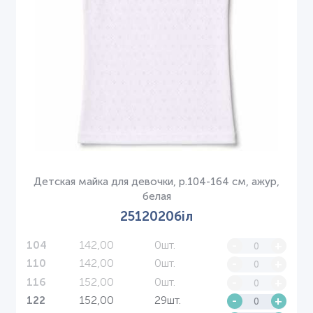
Детская майка для девочки, р.104-164 см, ажур,
белая
2512020біл
142,00
0шт.
-
+
104
142,00
0шт.
-
+
110
152,00
0шт.
-
+
116
152,00
29шт.
-
+
122