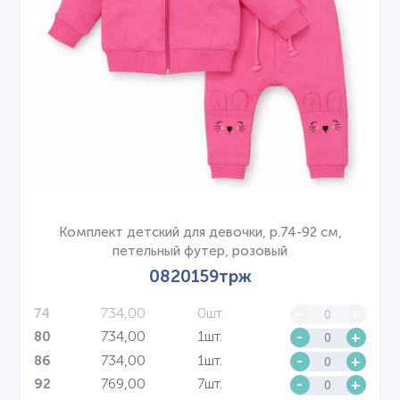
Комплект детский для девочки, р.74-92 см,
петельный футер, розовый
0820159трж
734,00
0шт.
-
+
74
734,00
1шт.
-
+
80
734,00
1шт.
-
+
86
769,00
7шт.
-
+
92