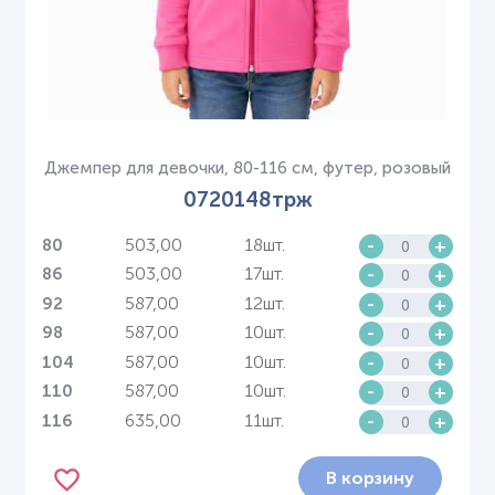
Джемпер для девочки, 80-116 см, футер, розовый
0720148трж
503,00
18шт.
-
+
80
503,00
17шт.
-
+
86
587,00
12шт.
-
+
92
587,00
10шт.
-
+
98
587,00
10шт.
-
+
104
587,00
10шт.
-
+
110
635,00
11шт.
-
+
116
В корзину