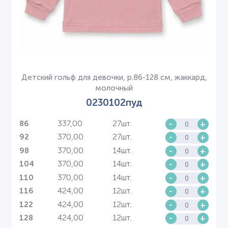
Детский гольф для девочки, р.86-128 см, жаккард,
молочный
0230102пуд
337,00
27шт.
-
+
86
370,00
27шт.
-
+
92
370,00
14шт.
-
+
98
370,00
14шт.
-
+
104
370,00
14шт.
-
+
110
424,00
12шт.
-
+
116
424,00
12шт.
-
+
122
424,00
12шт.
-
+
128