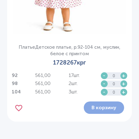
ПлатьеДетское платье, р.92-104 см, муслин,
белое с принтом
1728267крг
561,00
17шт.
-
+
92
561,00
2шт.
-
+
98
561,00
3шт.
-
+
104
В корзину