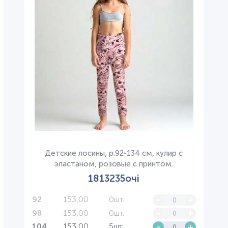
Детские лосины, р.92-134 см, кулир с
эластаном, розовые с принтом.
1813235очі
153,00
0шт.
-
+
92
153,00
0шт.
-
+
98
153,00
5шт.
-
+
104