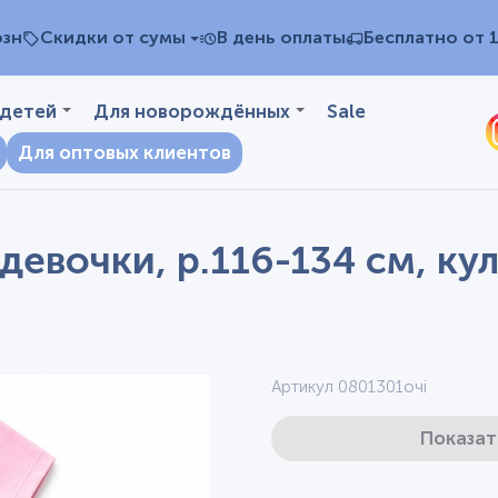
озн
Скидки от сумы
В день оплаты
Бесплатно от 
 детей
Для новорождённых
Sale
Для оптовых клиентов
девочки, р.116-134 см, ку
Артикул 0801301очі
Показат