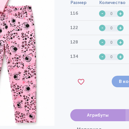
Размер
Количество
116
-
+
122
-
+
128
-
+
134
-
+
В к
Атрибуты