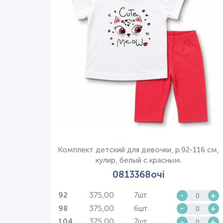
Комплект детский для девочки, р.92-116 см,
кулир, белый с красным.
0813368очі
375,00
7шт.
-
+
92
375,00
6шт.
-
+
98
375,00
7шт.
-
+
104