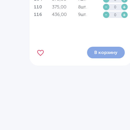
375,00
8шт.
-
+
110
436,00
9шт.
-
+
116
В корзину