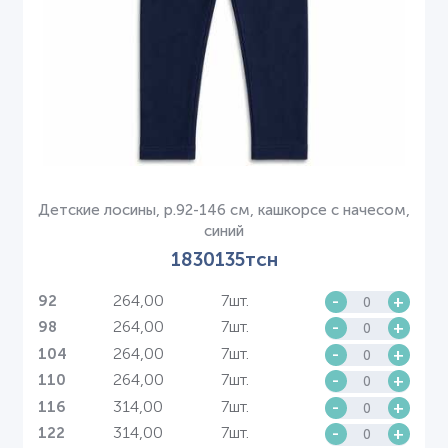
Детские лосины, р.92-146 см, кашкорсе с начесом,
синий
1830135тсн
264,00
7шт.
-
+
92
264,00
7шт.
-
+
98
264,00
7шт.
-
+
104
264,00
7шт.
-
+
110
314,00
7шт.
-
+
116
314,00
7шт.
-
+
122