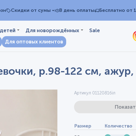
озн
Скидки от сумы
В день оплаты
Бесплатно от 
 детей
Для новорождённых
Sale
Для оптовых клиентов
вочки, р.98-122 см, ажур,
Артикул 0112081біл
Показат
Размер
Количество