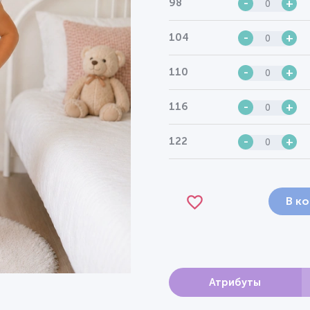
98
-
+
104
-
+
110
-
+
116
-
+
122
-
+
В к
Атрибуты