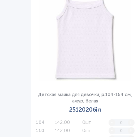
Детская майка для девочки, р.104-164 см,
ажур, белая
2512020біл
142,00
0шт.
-
+
104
142,00
0шт.
-
+
110