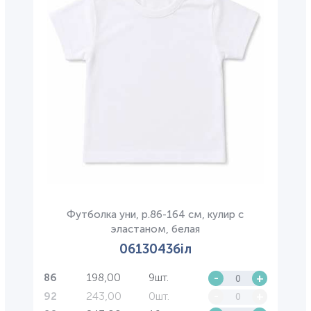
Футболка уни, р.86-164 см, кулир с
эластаном, белая
0613043біл
198,00
9шт.
-
+
86
243,00
0шт.
-
+
92