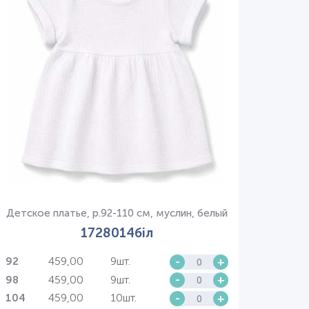
Детское платье, р.92-110 см, муслин, белый
1728014біл
459,00
9шт.
-
+
92
459,00
9шт.
-
+
98
459,00
10шт.
-
+
104