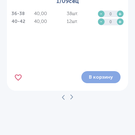
1/09сец
40,00
38шт.
-
+
36-38
40,00
12шт.
-
+
40-42
В корзину