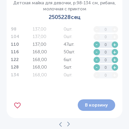
Детская майка для девочки, р.98-134 см, рибана,
молочная с принтом
2505228сец
137,00
0шт.
-
+
98
137,00
0шт.
-
+
104
137,00
47шт.
-
+
110
168,00
50шт.
-
+
116
168,00
6шт.
-
+
122
168,00
5шт.
-
+
128
168,00
0шт.
-
+
134
В корзину