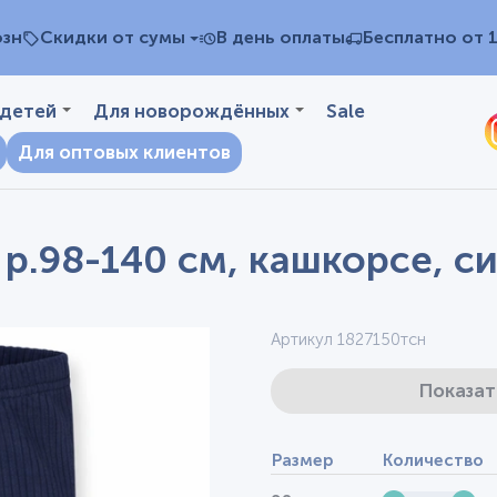
озн
Скидки от сумы
В день оплаты
Бесплатно от 
 детей
Для новорождённых
Sale
Для оптовых клиентов
 р.98-140 см, кашкорсе, с
Артикул 1827150тсн
Показат
Размер
Количество