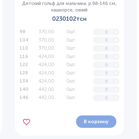
Детский гольф для мальчика, р.98-146 см,
Нет в наличии
кашкорсе, синий
0230102тсн
370,00
0шт.
-
+
98
370,00
0шт.
-
+
104
370,00
0шт.
-
+
110
424,00
0шт.
-
+
116
424,00
0шт.
-
+
122
424,00
0шт.
-
+
128
424,00
0шт.
-
+
134
442,00
0шт.
-
+
140
442,00
0шт.
-
+
146
В корзину