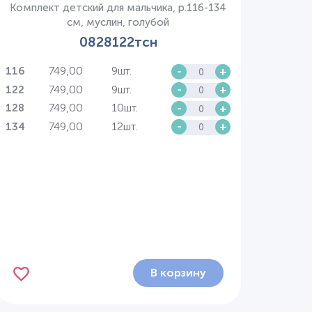
Комплект детский для мальчика, р.116-134
см, муслин, голубой
0828122тсн
749,00
9шт.
-
+
116
749,00
9шт.
-
+
122
749,00
10шт.
-
+
128
749,00
12шт.
-
+
134
В корзину