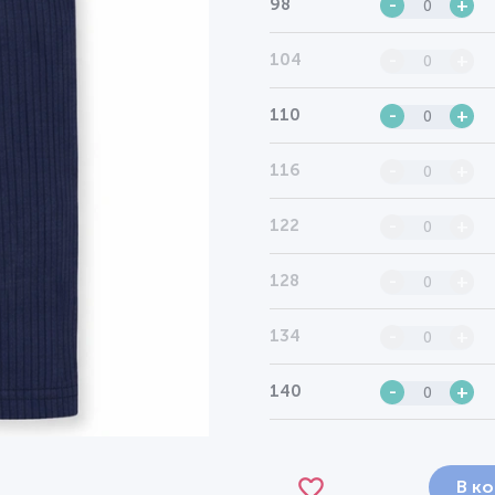
98
-
+
104
-
+
110
-
+
116
-
+
122
-
+
128
-
+
134
-
+
140
-
+
В к