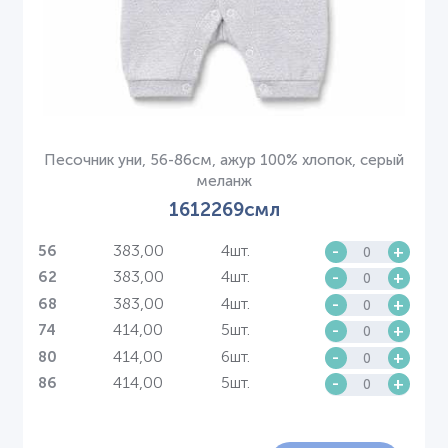
Песочник уни, 56-86см, ажур 100% хлопок, серый
меланж
1612269смл
383,00
4шт.
-
+
56
383,00
4шт.
-
+
62
383,00
4шт.
-
+
68
414,00
5шт.
-
+
74
414,00
6шт.
-
+
80
414,00
5шт.
-
+
86