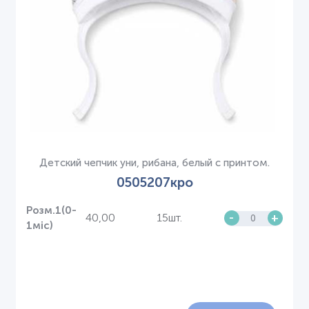
Детский чепчик уни, рибана, белый с принтом.
0505207кро
Розм.1(0-
40,00
15шт.
-
+
1міс)