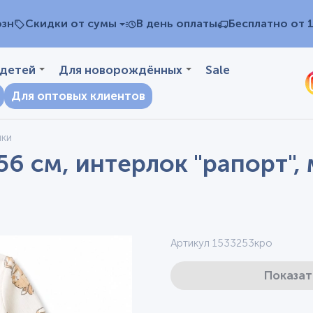
озн
Скидки от сумы
В день оплаты
Бесплатно от 
 детей
Для новорождённых
Sale
Для оптовых клиентов
чки
56 см, интерлок "рапорт"
Артикул 1533253кро
Показат