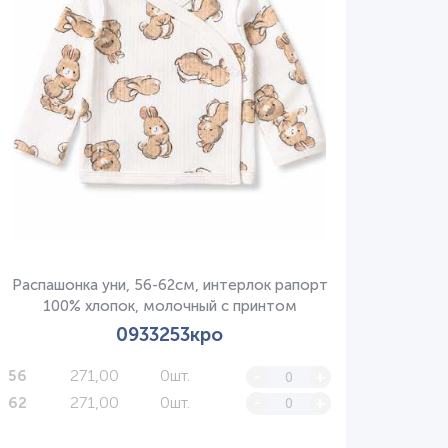
Распашонка уни, 56-62см, интерлок рапорт
Нет в наличии
100% хлопок, молочный с принтом
0933253кро
271,00
0шт.
-
+
56
271,00
0шт.
-
+
62