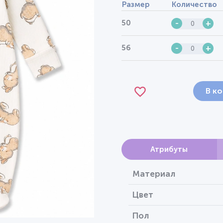
Размер
Количество
50
-
+
56
-
+
В к
Атрибуты
Материал
Цвет
Пол