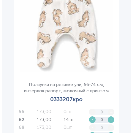
Ползунки на резинке уни, 56-74 см,
интерлок рапорт, молочный с принтом
0333207кро
173,00
0шт.
-
+
56
173,00
14шт.
-
+
62
173,00
0шт.
-
+
68