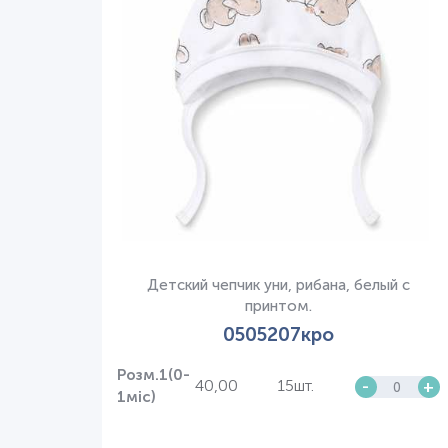
Детский чепчик уни, рибана, белый с
принтом.
0505207кро
Розм.1(0-
40,00
15шт.
-
+
1міс)