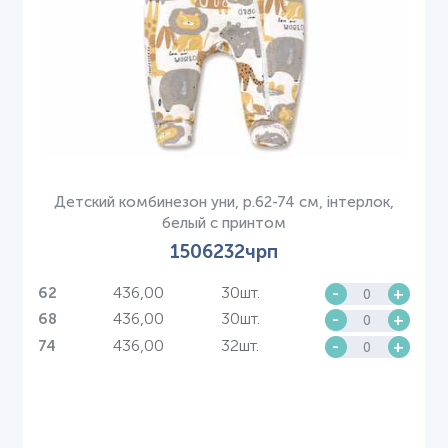
Детский комбинезон уни, р.62-74 см, інтерлок,
белый с принтом
1506232чрп
436,00
30шт.
-
+
62
436,00
30шт.
-
+
68
436,00
32шт.
-
+
74