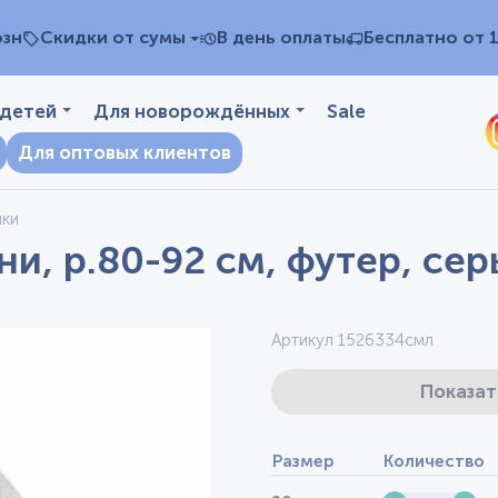
озн
Скидки от сумы
В день оплаты
Бесплатно от 
 детей
Для новорождённых
Sale
Для оптовых клиентов
чки
и, р.80-92 см, футер, се
Артикул 1526334смл
Показат
Размер
Количество