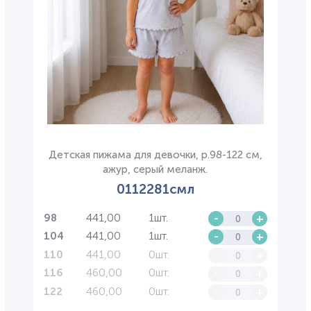
Детская пижама для девочки, р.98-122 см,
ажур, серый меланж.
0112281смл
441,00
1шт.
-
+
98
441,00
1шт.
-
+
104
441,00
0шт.
-
+
110
460,00
0шт.
-
+
116
460,00
0шт.
-
+
122