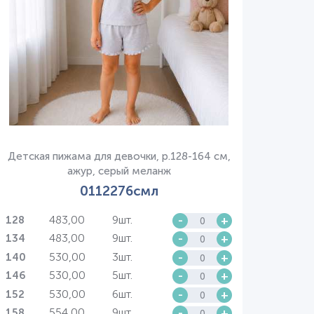
Детская пижама для девочки, р.128-164 см,
ажур, серый меланж
0112276смл
483,00
9шт.
-
+
128
483,00
9шт.
-
+
134
530,00
3шт.
-
+
140
530,00
5шт.
-
+
146
530,00
6шт.
-
+
152
554,00
9шт.
-
+
158