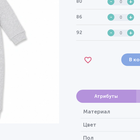
80
-
+
86
-
+
92
-
+
В к
Атрибуты
Материал
Цвет
Пол