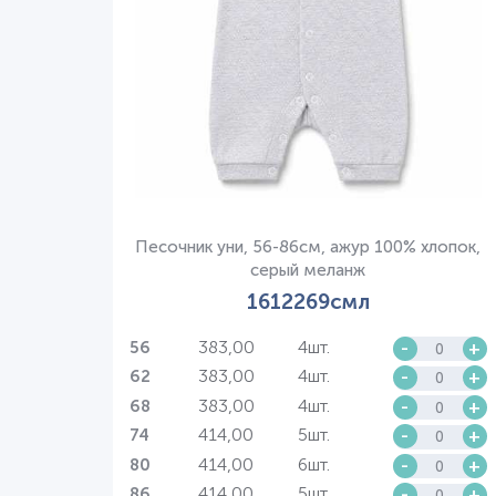
Песочник уни, 56-86см, ажур 100% хлопок,
серый меланж
1612269смл
383,00
4шт.
-
+
56
383,00
4шт.
-
+
62
383,00
4шт.
-
+
68
414,00
5шт.
-
+
74
414,00
6шт.
-
+
80
414,00
5шт.
-
+
86