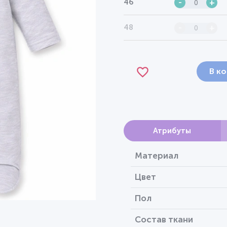
46
-
+
48
-
+
В к
Атрибуты
Материал
Цвет
Пол
Состав ткани