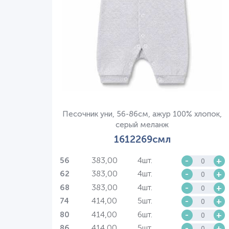
Песочник уни, 56-86см, ажур 100% хлопок,
серый меланж
1612269смл
383,00
4шт.
-
+
56
383,00
4шт.
-
+
62
383,00
4шт.
-
+
68
414,00
5шт.
-
+
74
414,00
6шт.
-
+
80
414,00
5шт.
-
+
86