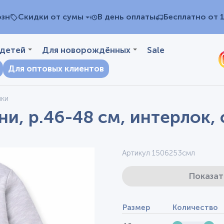
озн
Скидки от сумы
В день оплаты
Бесплатно от 
 детей
Для новорождённых
Sale
Для оптовых клиентов
чки
и, р.46-48 см, интерлок,
Артикул 1506253смл
Показат
Размер
Количество