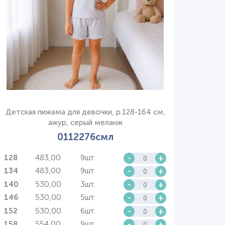
Детская пижама для девочки, р.128-164 см,
ажур, серый меланж
0112276смл
483,00
9шт.
-
+
128
483,00
9шт.
-
+
134
530,00
3шт.
-
+
140
530,00
5шт.
-
+
146
530,00
6шт.
-
+
152
554,00
9шт.
-
+
158