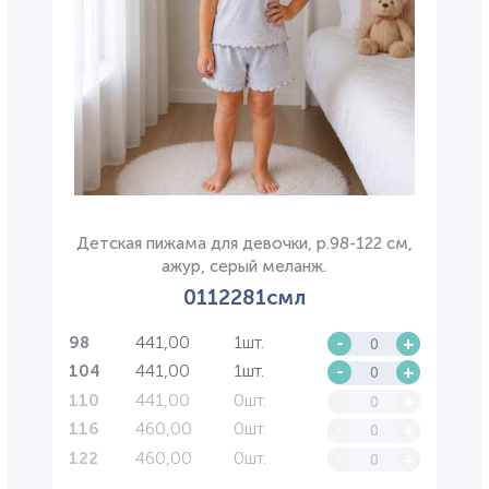
Детская пижама для девочки, р.98-122 см,
ажур, серый меланж.
0112281смл
441,00
1шт.
-
+
98
441,00
1шт.
-
+
104
441,00
0шт.
-
+
110
460,00
0шт.
-
+
116
460,00
0шт.
-
+
122