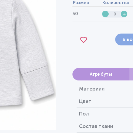
Размер
Количество
50
-
+
В к
Атрибуты
Материал
Цвет
Пол
Состав ткани