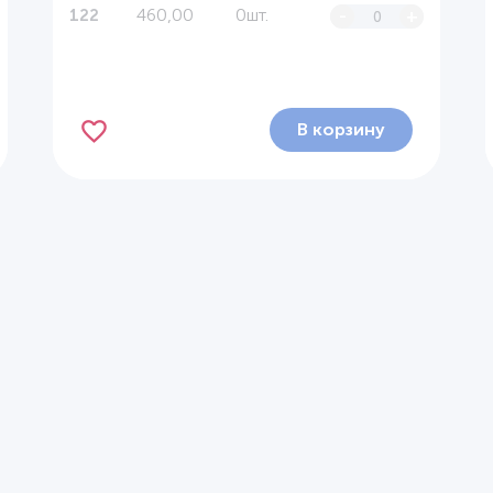
460,00
0шт.
-
+
122
В корзину