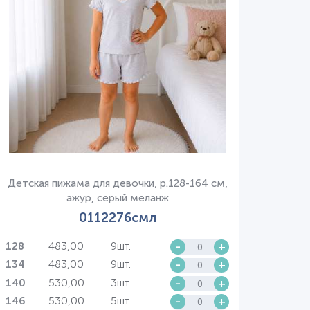
Детская пижама для девочки, р.128-164 см,
ажур, серый меланж
0112276смл
483,00
9шт.
-
+
128
483,00
9шт.
-
+
134
530,00
3шт.
-
+
140
530,00
5шт.
-
+
146