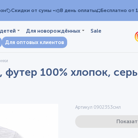
озн
Скидки от сумы
В день оплаты
Бесплатно от 
 детей
Для новорождённых
Sale
Для оптовых клиентов
онки
, футер 100% хлопок, сер
Артикул 0902353смл
Показат