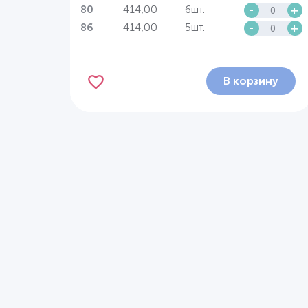
414,00
6шт.
-
+
80
414,00
5шт.
-
+
86
В корзину