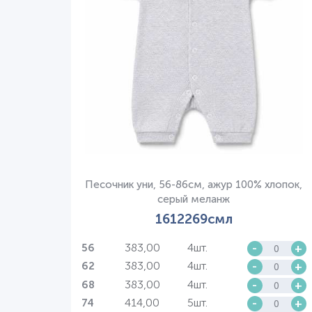
Песочник уни, 56-86см, ажур 100% хлопок,
серый меланж
1612269смл
383,00
4шт.
-
+
56
383,00
4шт.
-
+
62
383,00
4шт.
-
+
68
414,00
5шт.
-
+
74