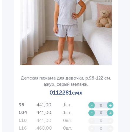
Детская пижама для девочки, р.98-122 см,
ажур, серый меланж.
0112281смл
441,00
1шт.
-
+
98
441,00
1шт.
-
+
104
441,00
0шт.
-
+
110
460,00
0шт.
-
+
116