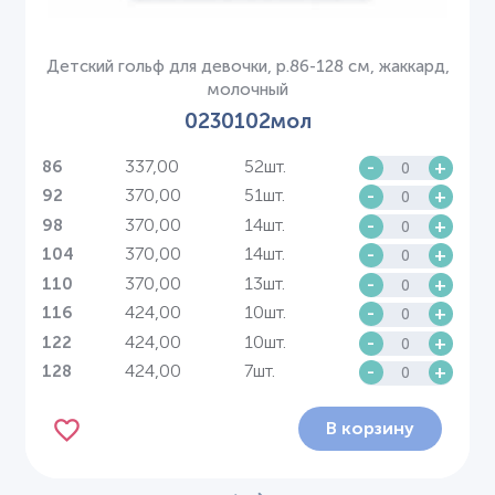
Детский гольф для девочки, р.86-128 см, жаккард,
молочный
0230102мол
337,00
52шт.
-
+
86
370,00
51шт.
-
+
92
370,00
14шт.
-
+
98
370,00
14шт.
-
+
104
370,00
13шт.
-
+
110
424,00
10шт.
-
+
116
424,00
10шт.
-
+
122
424,00
7шт.
-
+
128
В корзину