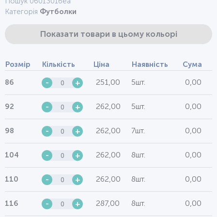
Пошук 0601301беа
Категорія
Футболки
Показати товари в цьому кольорі
Розмір
Кількість
Ціна
Наявність
Сума
251,00
5шт.
0,00
86
-
+
262,00
5шт.
0,00
92
-
+
262,00
7шт.
0,00
98
-
+
262,00
8шт.
0,00
104
-
+
262,00
8шт.
0,00
110
-
+
287,00
8шт.
0,00
116
-
+