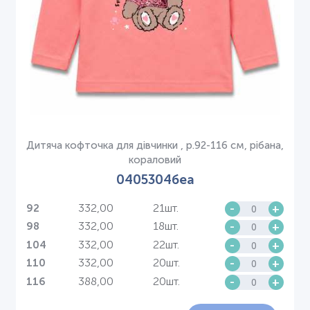
Дитяча кофточка для дівчинки , р.92-116 см, рібана,
кораловий
0405304беа
332,00
21шт.
-
+
92
332,00
18шт.
-
+
98
332,00
22шт.
-
+
104
332,00
20шт.
-
+
110
388,00
20шт.
-
+
116