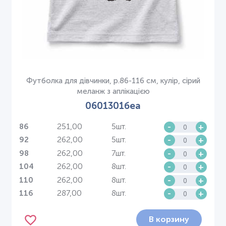
Футболка для дівчинки, р.86-116 см, кулір, сірий
меланж з аплікацією
0601301беа
251,00
5шт.
-
+
86
262,00
5шт.
-
+
92
262,00
7шт.
-
+
98
262,00
8шт.
-
+
104
262,00
8шт.
-
+
110
287,00
8шт.
-
+
116
В корзину