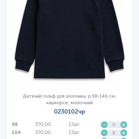
Дитячий гольф для хлопчика, р.98-146 см,
кашкорсе, молочний
0230102чр
370,00
17шт.
-
+
98
370,00
17шт.
-
+
104