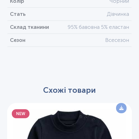
Колір
Чорний
Стать
Дівчинка
Склад тканини
95% бавовна 5% еластан
Сезон
Всесезон
Схожі товари
NEW