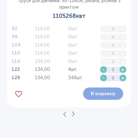
Труси для дівчинки, 92-128см, рібана, рожеві з
принтом
1105268квт
114,00
0шт.
-
+
92
114,00
0шт.
-
+
98
114,00
0шт.
-
+
104
114,00
0шт.
-
+
110
134,00
0шт.
-
+
116
134,00
4шт.
-
+
122
134,00
348шт.
-
+
128
В корзину