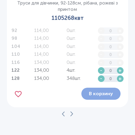
Труси для дівчинки, 92-128см, рібана, рожеві з
принтом
1105268квт
114,00
0шт.
-
+
92
114,00
0шт.
-
+
98
114,00
0шт.
-
+
104
114,00
0шт.
-
+
110
134,00
0шт.
-
+
116
134,00
4шт.
-
+
122
134,00
348шт.
-
+
128
В корзину