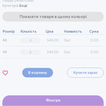
Пошук 1406053біл
Категорія
Боді
Показати товари в цьому кольорі
Розмір
Кількість
Ціна
Наявність
Сума
144,00
0шт.
0,00
46
-
+
144,00
0шт.
0,00
48
-
+
В корзину
Купити зараз
Фільтри