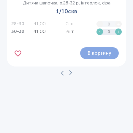
Дитяча шапочка, р.28-32 р, інтерлок, сіра
1/10скв
41,00
0шт.
-
+
28-30
41,00
2шт.
-
+
30-32
В корзину