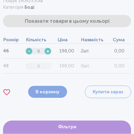
Пошук 1406253скв
Категорія
Боді
Показати товари в цьому кольорі
Розмір
Кількість
Ціна
Наявність
Сума
198,00
2шт.
0,00
46
-
+
198,00
0шт.
0,00
48
-
+
В корзину
Купити зараз
Фільтри