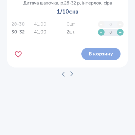
Дитяча шапочка, р.28-32 р, інтерлок, сіра
1/10скв
41,00
0шт.
-
+
28-30
41,00
2шт.
-
+
30-32
В корзину