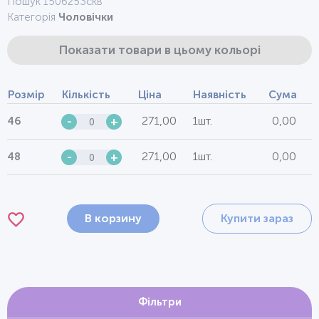
Пошук 1506253скв
Категорія
Чоловічки
Показати товари в цьому кольорі
Розмір
Кількість
Ціна
Наявність
Сума
271,00
1шт.
0,00
46
-
+
271,00
1шт.
0,00
48
-
+
В корзину
Купити зараз
Фільтри