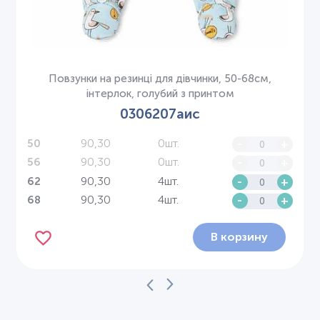
Повзунки на резинці для дівчинки, 50-68см,
інтерлок, голубий з принтом
0306207аис
90,30
0шт.
-
+
50
90,30
0шт.
-
+
56
90,30
4шт.
-
+
62
90,30
4шт.
-
+
68
В корзину