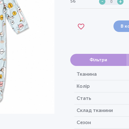
56
-
+
В к
Фільтри
Тканина
Колір
Стать
Склад тканини
Сезон