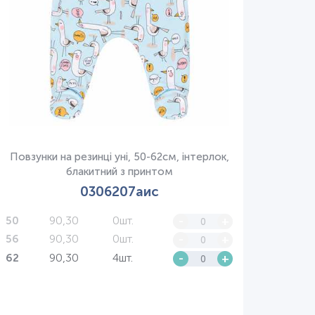
Повзунки на резинці уні, 50-62см, інтерлок,
блакитний з принтом
0306207аис
90,30
0шт.
-
+
50
90,30
0шт.
-
+
56
90,30
4шт.
-
+
62