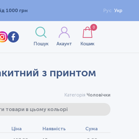
ід 1000 грн
Рус
Укр
0
Пошук
Акаунт
Кошик
лакитний з принтом
Категорія
Чоловічки
и товари в цьому кольорі
Ціна
Наявність
Сума