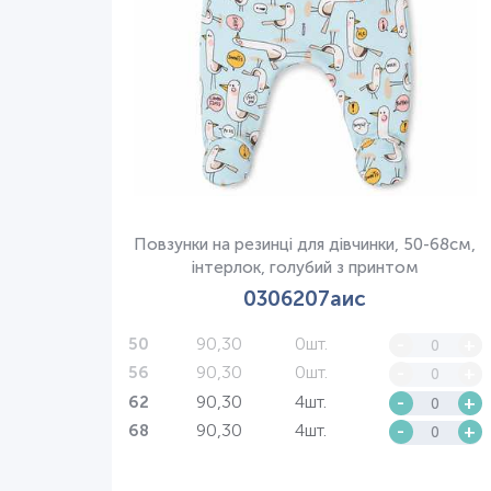
Повзунки на резинці для дівчинки, 50-68см,
інтерлок, голубий з принтом
0306207аис
90,30
0шт.
-
+
50
90,30
0шт.
-
+
56
90,30
4шт.
-
+
62
90,30
4шт.
-
+
68