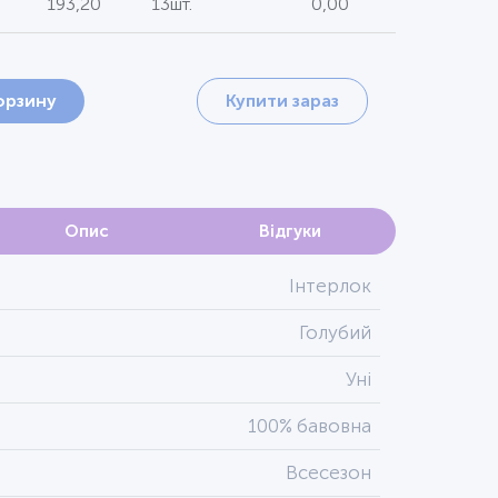
193,20
13шт.
0,00
орзину
Купити зараз
Опис
Відгуки
Інтерлок
Голубий
Уні
100% бавовна
Всесезон