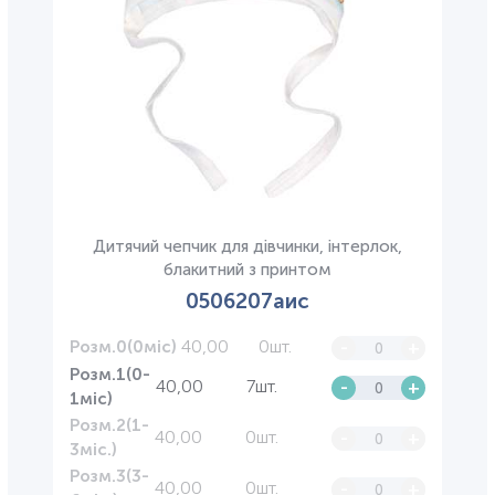
Дитячий чепчик для дівчинки, інтерлок,
блакитний з принтом
0506207аис
40,00
0шт.
-
+
Розм.0(0міс)
Розм.1(0-
40,00
7шт.
-
+
1міс)
Розм.2(1-
40,00
0шт.
-
+
3міс.)
Розм.3(3-
40,00
0шт.
-
+