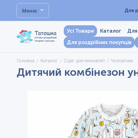
Меню
Для р
Усі Товари
Каталог
Для
Для роздрібних покупців
Головна
Каталог
Одяг для немовлят
Чоловічки
Дитячий комбінезон ун