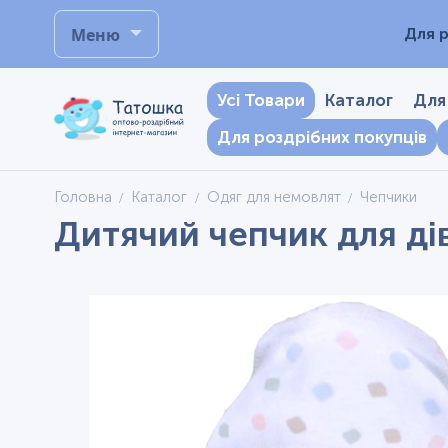
Меню
Для р
Усі Товари
Каталог
Для
Для роздрібних покупців
Головна
Каталог
Одяг для немовлят
Чепчики
Дитячий чепчик для дів