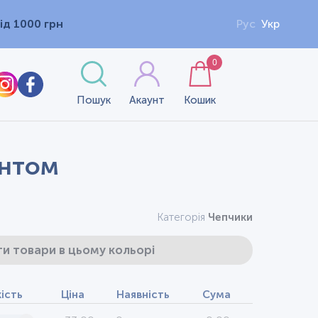
ід 1000 грн
Рус
Укр
0
Пошук
Акаунт
Кошик
интом
Категорія
Чепчики
и товари в цьому кольорі
кість
Ціна
Наявність
Сума