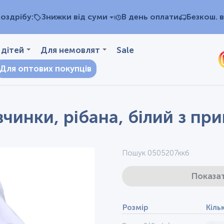
оздрібу:
Знижки від суми
В день оплати
Безкош. в
 дітей
Для немовлят
Sale
Для оптових покупців
чинки, рібана, білий з пр
Пошук 0505207ккб
Показат
Розмір
Кіль