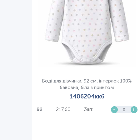
Боді для дівчинки, 92 см, інтерлок 100%
бавовна, біла з принтом
1406204ккб
217,60
3шт.
-
+
92