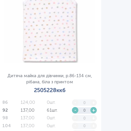
Дитяча майка для дівчинки, р.86-134 см,
рібана, біла з принтом
2505228ккб
124,00
0шт.
-
+
86
137,00
61шт.
-
+
92
137,00
0шт.
-
+
98
137,00
0шт.
-
+
104