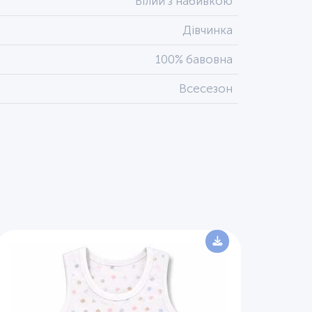
Білий з набивкою
Дівчинка
100% бавовна
Всесезон