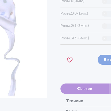
Розм.0(0міс)
-
Розм.1(0-1міс)
-
Розм.2(1-3міс.)
-
Розм.3(3-6міс.)
-
В к
Фільтри
Тканина