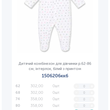
Дитячий комбінезон для дівчинки р.62-86
см, інтерлок, білий з принтом
1506206ккб
302,00
0шт.
-
+
62
302,00
0шт.
-
+
68
358,00
0шт.
-
+
74
358,00
0шт.
-
+
80