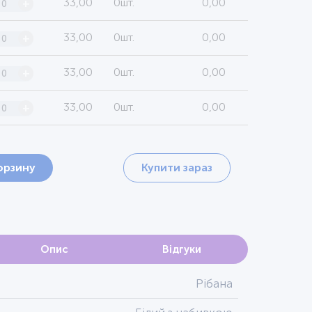
33,00
0шт.
0,00
+
33,00
0шт.
0,00
+
33,00
0шт.
0,00
+
33,00
0шт.
0,00
+
орзину
Купити зараз
Опис
Відгуки
Рібана