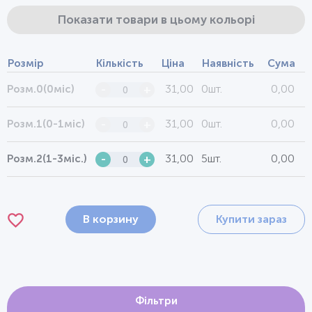
Показати товари в цьому кольорі
Розмір
Кількість
Ціна
Наявність
Сума
31,00
0шт.
0,00
Розм.0(0міс)
-
+
31,00
0шт.
0,00
Розм.1(0-1міс)
-
+
31,00
5шт.
0,00
Розм.2(1-3міс.)
-
+
В корзину
Купити зараз
Фільтри