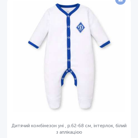
Дитячий комбінезон уні , р.62-68 см, інтерлок, білий
з аплікацією