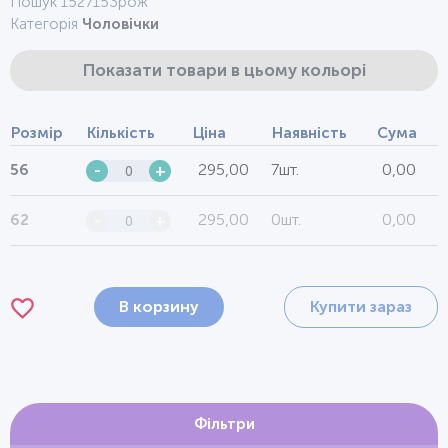
Пошук 1527153рож
Категорія
Чоловічки
Показати товари в цьому кольорі
Розмір
Кількість
Ціна
Наявність
Сума
295,00
7шт.
0,00
56
-
+
295,00
0шт.
0,00
62
-
+
В корзину
Купити зараз
Фільтри