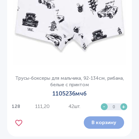
Трусы-боксеры для мальчика, 92-134см, рибана,
белые с принтом
1105236мчб
111,20
42шт.
-
+
128
В корзину